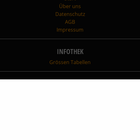
Über uns
Datenschutz
AGB
Impressum
INFOTHEK
Grössen Tabellen
INFO
Sport Box
+49 (0) 8374 - 580 970
info@sport-box.com
IM NETZ